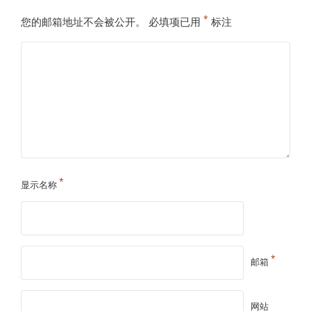
*
您的邮箱地址不会被公开。
必填项已用
标注
*
显示名称
*
邮箱
网站