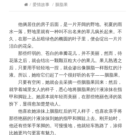
/
爱情故事
/
胭脂果
他俩居住的房子后面，是一片开阔的野地。初夏的雨
水一落，野地里就有一种叫不出名来的草儿疯长起来。不
久，在那一丛丛暗绿色的椭圆的叶子里，便会绽出一片片
洁白的花朵。
那些纤弱的、苍白的单瓣花儿，并不美丽，然而，待
花落之后，就会结出一颗颗豆粒大小的果儿。果儿熟透之
后，只要用手轻轻地一捏，就会渗出像胭脂一样殷红的汁
液。所以，她给它们起了一个很好听的名字——胭脂果。
只要有空闲，她就会去采摘一些胭脂果回来：然后，
就学着城里女人的样子，悉心地将胭脂果的汁液涂抹在指
甲和脚趾上。她原本就年轻而美丽，在那些艳丽色泽的装
扮下，显得愈加楚楚动人。
他喜欢她涂抹上胭脂红后的可人样子，也喜欢亲手将
那些艳丽的汁液涂抹到她的指甲和脚趾上去。刚开始时，
他还有些笨手笨脚的。可慢慢地，他就轻车熟路了，涂得
比她更均匀更富有魅力。