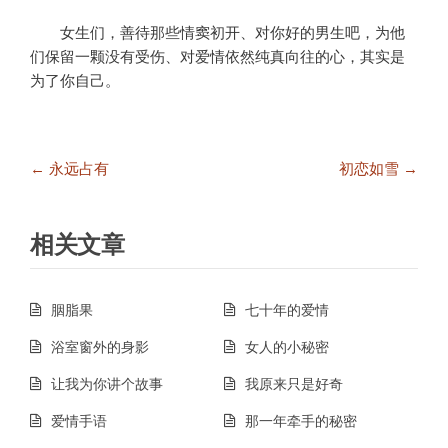
女生们，善待那些情窦初开、对你好的男生吧，为他
们保留一颗没有受伤、对爱情依然纯真向往的心，其实是
为了你自己。
文
← 永远占有
初恋如雪 →
章
导
航
相关文章
胭脂果
七十年的爱情
浴室窗外的身影
女人的小秘密
让我为你讲个故事
我原来只是好奇
爱情手语
那一年牵手的秘密