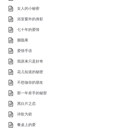
女人的小秘密
浴室窗外的身影
七十年的爱情
胭脂果
爱情手语
我原来只是好奇
花儿知道的秘密
不想做你的朋友
那一年牵手的秘密
黑白片之恋
诗歌为箭
餐桌上的爱