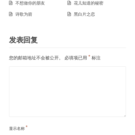
不想做你的朋友
花儿知道的秘密
诗歌为箭
黑白片之恋
发表回复
*
您的邮箱地址不会被公开。
必填项已用
标注
*
显示名称