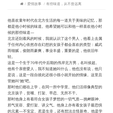
/
爱情故事
/
有些味道，从不曾远离
他喜欢童年时代在北方生活的每一道关于美味的记忆，那
都是他小时候的味道。他希望她可以和他一样喜欢他小时
候的那些味道—
北京还刮着风的时候，我就认识了这个男人，他看上去属
于任何内心依然存在幻想的女孩子都会喜欢的类型：威武
而细腻，俊朗而豪爽，事业丰盛，重要的是，他依旧年
轻。
这是一个生于70年代中后期的伟岸北方男，名叫侯超。
他有个亲密爱人，我不知道她叫什么，他也没有说，他只
是说，这是一段自彼此还很小很小就开始的情缘。这里且
管她叫“她”吧。
那时他们都在上学，在同一所中学里。他们活得像典型的
北京孩子，贫嘴、打架、早恋、无所不干。
那时他身上有着符合女孩子梦想的一切气质—挑衅眼神、
邪气笑容、爱打架、讲义气。他身上亦有着女孩子最恐惧
的元素—不安定、惹是生非，还有想法古怪新奇。他是学