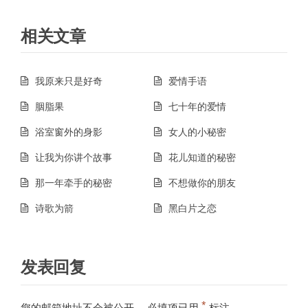
导
航
相关文章
我原来只是好奇
爱情手语
胭脂果
七十年的爱情
浴室窗外的身影
女人的小秘密
让我为你讲个故事
花儿知道的秘密
那一年牵手的秘密
不想做你的朋友
诗歌为箭
黑白片之恋
发表回复
*
您的邮箱地址不会被公开。
必填项已用
标注