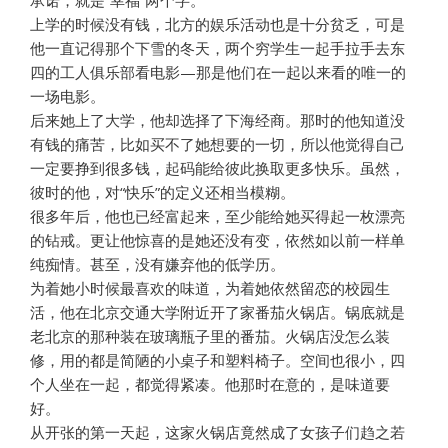
承诺，就是“幸福”两个字。
上学的时候没有钱，北方的娱乐活动也是十分贫乏，可是
他一直记得那个下雪的冬天，两个穷学生一起手拉手去东
四的工人俱乐部看电影—那是他们在一起以来看的唯一的
一场电影。
后来她上了大学，他却选择了下海经商。那时的他知道没
有钱的痛苦，比如买不了她想要的一切，所以他觉得自己
一定要挣到很多钱，起码能给彼此换取更多快乐。虽然，
彼时的他，对“快乐”的定义还相当模糊。
很多年后，他也已经富起来，至少能给她买得起一枚漂亮
的钻戒。更让他惊喜的是她还没有变，依然如以前一样单
纯痴情。甚至，没有嫌弃他的低学历。
为着她小时候最喜欢的味道，为着她依然留恋的校园生
活，他在北京交通大学附近开了家番茄火锅店。锅底就是
老北京的那种装在玻璃瓶子里的番茄。火锅店没怎么装
修，用的都是简陋的小桌子和塑料椅子。空间也很小，四
个人坐在一起，都觉得紧凑。他那时在意的，是味道要
好。
从开张的第一天起，这家火锅店竟然成了女孩子们趋之若