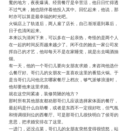
鹜的地方，夜夜爆满。经营餐厅是辛苦活，他日日忙得透
不过气来，她也陪伴着他投入其中。回忆起来，他说，那
时亦可以算是最幸福的时光吧。
火锅店上了轨道后，两人雇了店长，自己渐渐退到幕后，
日子也清闲起来。
本来以为清闲下来，可以多在一起亲热，奇怪的是两个人
在一起的时间反而越来越少了。闲不住的她去一家公司发
挥自己的才艺，他却每天不是在家睡觉，就是出去喝酒抽
烟。
有一天，他的一个哥们儿要向女朋友求婚，来咨询他选什
么餐厅好。哥们儿的女朋友一直喜欢这里的番茄火锅。于
是当哥们儿问他北京哪家餐厅上档次，够气派够浪漫时，
他却要他来这里求婚。
就在这空间紧凑，装修简陋的地方？
那时所有其他朋友都劝那哥们儿应该选择家体面的餐厅，
最起码是什么自助餐，或者是东西不一定很好吃，但气氛
和情调很到位的西餐厅。可是那哥们儿很快明白了侯哥的
意思，把求婚安排在了这里。
一进门，还没点菜，哥们儿的女朋友突然变得很愤怒，站