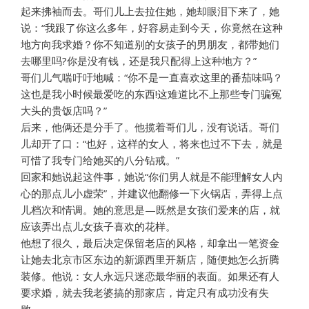
起来拂袖而去。哥们儿上去拉住她，她却眼泪下来了，她
说：“我跟了你这么多年，好容易走到今天，你竟然在这种
地方向我求婚？你不知道别的女孩子的男朋友，都带她们
去哪里吗?你是没有钱，还是我只配得上这种地方？”
哥们儿气喘吁吁地喊：“你不是一直喜欢这里的番茄味吗？
这也是我小时候最爱吃的东西!这难道比不上那些专门骗冤
大头的贵饭店吗？”
后来，他俩还是分手了。他揽着哥们儿，没有说话。哥们
儿却开了口：“也好，这样的女人，将来也过不下去，就是
可惜了我专门给她买的八分钻戒。”
回家和她说起这件事，她说“你们男人就是不能理解女人内
心的那点儿小虚荣”，并建议他翻修一下火锅店，弄得上点
儿档次和情调。她的意思是—既然是女孩们爱来的店，就
应该弄出点儿女孩子喜欢的花样。
他想了很久，最后决定保留老店的风格，却拿出一笔资金
让她去北京市区东边的新源西里开新店，随便她怎么折腾
装修。他说：女人永远只迷恋最华丽的表面。如果还有人
要求婚，就去我老婆搞的那家店，肯定只有成功没有失