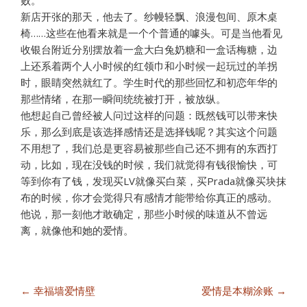
败。
新店开张的那天，他去了。纱幔轻飘、浪漫包间、原木桌
椅……这些在他看来就是一个个普通的噱头。可是当他看见
收银台附近分别摆放着一盒大白兔奶糖和一盒话梅糖，边
上还系着两个人小时候的红领巾和小时候一起玩过的羊拐
时，眼睛突然就红了。学生时代的那些回忆和初恋年华的
那些情绪，在那一瞬间统统被打开，被放纵。
他想起自己曾经被人问过这样的问题：既然钱可以带来快
乐，那么到底是该选择感情还是选择钱呢？其实这个问题
不用想了，我们总是更容易被那些自己还不拥有的东西打
动，比如，现在没钱的时候，我们就觉得有钱很愉快，可
等到你有了钱，发现买LV就像买白菜，买Prada就像买块抹
布的时候，你才会觉得只有感情才能带给你真正的感动。
他说，那一刻他才敢确定，那些小时候的味道从不曾远
离，就像他和她的爱情。
文
← 幸福墙爱情壁
爱情是本糊涂账 →
章