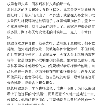
校里老师头疼、回家后家长头疼的那一名。
那时北方的冬天很冷，食物很贫乏。尤其是吃不到新鲜的
西红柿，于是人们想出了一个办法，就是在入冬之前，把
大量西红柿捣碎装进玻璃瓶子，在蒸锅里加热后，盖上一
个胶皮塞密封，就可以保存到冬天了。家家户户都会储存
很多瓶，到了冬天每次做汤的时候加上一点儿，非常好
吃。
她很喜欢这种食物，就是光打开玻璃瓶子直接吃，都不觉
得酸。他知道她喜欢吃，便教她各种食物游戏，不但好吃
而且有趣甚至便宜，比如爆豆子，会在舌头上跳舞的海苔
等等，都是他发挥小聪明独创的美食。她对他也很好，经
常从家里偷来他最爱的大白兔奶糖或者话梅糖给他吃，自
己只是在一边看。这两种糖在当时都很难买到，许多人家
即使买到了也舍不得吃。他自己吃的时候，经常轻轻咬开
分给她吃，或者含上很久很久。
她长得很漂亮，学习也很出色，谁也不明白，为什么偏偏
看上了他这样的“小混混”，而且愿意长久地一起走过一生。
侯超说，他自己也不明白，可是他说自己曾经给过她一个