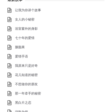
让我为你讲个故事
女人的小秘密
浴室窗外的身影
七十年的爱情
胭脂果
爱情手语
我原来只是好奇
花儿知道的秘密
不想做你的朋友
那一年牵手的秘密
黑白片之恋
诗歌为箭