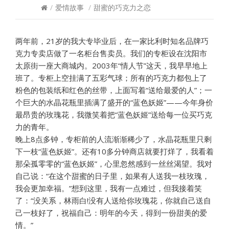
/
爱情故事
/
甜蜜的巧克力之恋
两年前，21岁的我大专毕业后，在一家比利时知名品牌巧
克力专卖店做了一名柜台售卖员。我们的专柜设在沈阳市
太原街一座大商城内。2003年“情人节”这天，我早早地上
班了。专柜上空挂满了五彩气球；所有的巧克力都包上了
粉色的包装纸和红色的丝带，上面写着“送给最爱的人”；一
个巨大的水晶花瓶里插满了盛开的“蓝色妖姬”——今年身价
最昂贵的玫瑰花，我微笑着把“蓝色妖姬”送给每一位买巧克
力的青年。
晚上8点多钟，专柜前的人流渐渐稀少了，水晶花瓶里只剩
下一枝“蓝色妖姬”。还有10多分钟商店就要打烊了，我看着
那朵孤零零的“蓝色妖姬”，心里忽然感到一丝丝渴望。我对
自己说：“在这个甜蜜的日子里，如果有人送我一枝玫瑰，
我会更加幸福。”想到这里，我有一点难过，但我接着笑
了：“没关系，林雨白!没有人送给你玫瑰花，你就自己送自
己一枝好了，祝福自己：明年的今天，得到一份甜美的爱
情。”