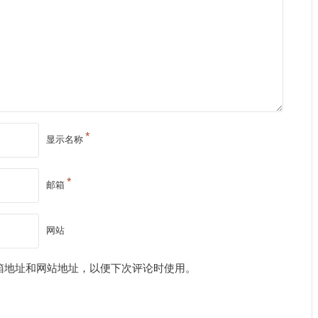
*
显示名称
*
邮箱
网站
箱地址和网站地址，以便下次评论时使用。