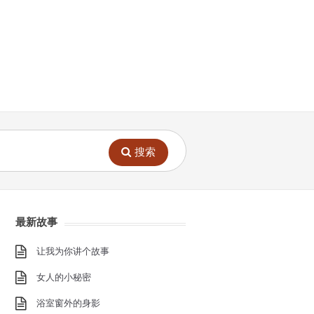
搜索
最新故事
让我为你讲个故事
女人的小秘密
浴室窗外的身影