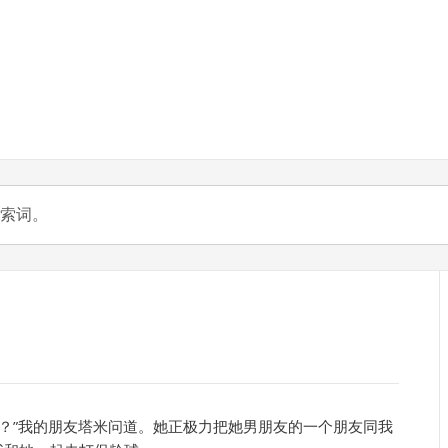
”我的朋友塔米问道。她正极力把她男朋友的一个朋友同我