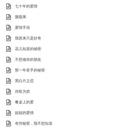
七十年的爱情
胭脂果
爱情手语
我原来只是好奇
花儿知道的秘密
不想做你的朋友
那一年牵手的秘密
黑白片之恋
诗歌为箭
餐桌上的爱
姐姐的爱情
有些秘密，我不想知道