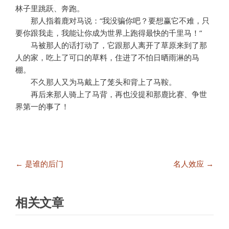
林子里跳跃、奔跑。
那人指着鹿对马说：“我没骗你吧？要想赢它不难，只
要你跟我走，我能让你成为世界上跑得最快的千里马！”
马被那人的话打动了，它跟那人离开了草原来到了那
人的家，吃上了可口的草料，住进了不怕日晒雨淋的马
棚。
不久那人又为马戴上了笼头和背上了马鞍。
再后来那人骑上了马背，再也没提和那鹿比赛、争世
界第一的事了！
文
← 是谁的后门
名人效应 →
章
导
航
相关文章