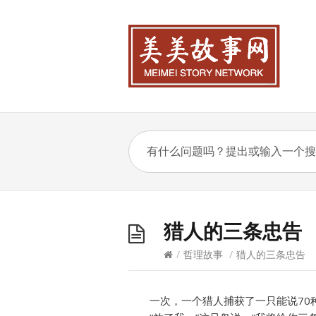
猎人的三条忠告
/
哲理故事
/
猎人的三条忠告
一次，一个猎人捕获了一只能说70