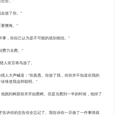
忠告。”
会放了你。”
要懊悔。”
事，你自己认为是不可能的就别相信。”
费力去爬。”
猎人依言将鸟放了。
人大声喊道：“你真愚。你放了我，但你并不知道在我的
珍珠使我这样聪明。”
他跑到树跟前并开始爬树。但是当爬到一半的时候，他掉了
告诉你的忠告你全忘记了。我告诉你一旦做了一件事情就