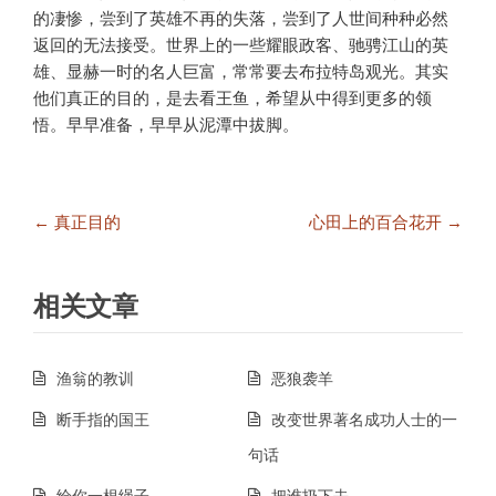
的凄惨，尝到了英雄不再的失落，尝到了人世间种种必然
返回的无法接受。世界上的一些耀眼政客、驰骋江山的英
雄、显赫一时的名人巨富，常常要去布拉特岛观光。其实
他们真正的目的，是去看王鱼，希望从中得到更多的领
悟。早早准备，早早从泥潭中拔脚。
文
← 真正目的
心田上的百合花开 →
章
导
航
相关文章
渔翁的教训
恶狼袭羊
断手指的国王
改变世界著名成功人士的一
句话
给你一根绳子
把谁扔下去