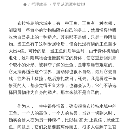
/
哲理故事
/
早早从泥潭中拔脚
布拉特岛的水域中，有一种王鱼。王鱼有一种本领，
能吸引一些较小的动物贴附在自己的身上，然后慢慢地吸
收为自己身上的一种鳞片。其实那不是鳞，只是一种附属
物。当王鱼有了这种附属物后，便会比没有鳞的王鱼至少
大出4倍。可怜的是，当王鱼到后半生时，由于身体机能的
退化，这种附属物会慢慢脱离它的身体，使它重新回到那
个较小的外形。被剥夺了鳞的王鱼，是非常痛苦难堪的。
它无法再适应这个世界，游动得也很不自然，最后它去自
残，往岩石上猛撞，然后挣扎数日，死去。凡是看过王鱼
惨死的人，都会觉得王鱼太惨；也都会认为，它们不该选
择附属物作为自身的鳞片。那本来就不是自己的。
作为人，一生中很多情景，确实很像布拉特水域中的
王鱼。一个人的高位，一个人的名誉，当这一切到来时，
确实会使人变为另一种模样，比以往“高大”上数倍，就像王
鱼。问题是，它们总是要脱离你而去。很多人尝到了丢官