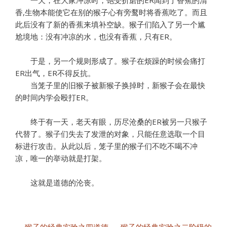
一天，在大家冲凉时，饱受折磨的ER闻到了香蕉的清
香,生物本能使它在别的猴子心有旁鹜时将香蕉吃了。而且
此后没有了新的香蕉来填补空缺。猴子们陷入了另一个尴
尬境地：没有冲凉的水，也没有香蕉，只有ER。
于是，另一个规则形成了。猴子在烦躁的时候会痛打
ER出气，ER不得反抗。
当笼子里的旧猴子被新猴子换掉时，新猴子会在最快
的时间内学会殴打ER。
终于有一天，老天有眼，历尽沧桑的ER被另一只猴子
代替了。猴子们失去了发泄的对象，只能任意选取一个目
标进行攻击。从此以后，笼子里的猴子们不吃不喝不冲
凉，唯一的举动就是打架。
这就是道德的沦丧。
文