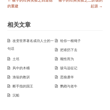
← 猴子的经典实验之四道德
猴子的经典实验之二阶级的
章
的重建
起源 →
导
航
相关文章
改变世界著名成功人士的一
给你一根绳子
句话
把谁扔下去
土坯
顺性而为
风中的木桶
骏马远征记
渔翁的教训
恶狼袭羊
断手指的国王
鹦鹉与老牛
沉船