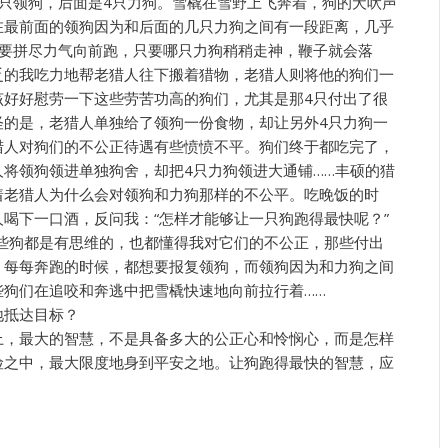
领狗，后面是4只力狗。雪橇在雪野上飞奔着，狗的犬吠声
在最前面的领狗因为和后面的几只力狗之间有一段距离，几乎
却要拼尽力气向前跑，只要哪只力狗稍稍走神，鞭子就会落
乏的我吃力地帮老猎人往下搬着猎物，老猎人则将他的狗们一
该好好慰劳一下这些劳苦功高的狗们，尤其是那4只付出了很
怪的是，老猎人单独给了领狗一份食物，却让另外4只力狗一
猎人对狗们的不公正待遇有些愤愤不平。狗们终于都吃完了，
将领狗领进单独狗舍，却把4只力狗领进大通铺……丰硕的猎
着老猎人为什么会对领狗和力狗那样的不公平。吃晚饭的时
喝下一口酒，反问我：“怎样才能够让一只狗跑得最快呢？”
些狗都是有思维的，也都懂得我对它们的不公正，那些付出
，每每奔跑的时候，都想要报复领狗，而领狗因为和力狗之间
些狗们在追咬和奔逃中把雪橇快速地向前拉行着……
抵达目标？
，最大的智慧，不是具备多大的公正心和怜悯心，而是怎样
险之中，最大限度地身到平安之地。让狗跑得最快的智慧，应