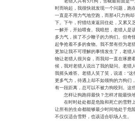
老猎人共有5只狗，雪橇最前面是一只
时而响起，我很快就发现一个问题，跑
一直是不用力气地空跑，而那4只力狗
下。下午，狩猎结束返回住处，又累又
一解开，开始喂食。我暗想，老猎人是
多力气，挨了不少鞭子的力狗们。但奇
起争抢着不多的食物。我不禁有些为老
更加让我不可理解的事情发生了，老猎人
物让老猎人很兴奋，而我却一直在琢磨
候，我对老猎人说出了我的疑问。老猎人
我摇头难答。老猎人笑了笑，说道：“这
更多气力，待遇上却不如领狗的力狗们
有一段距离，总可以不被力狗咬到。这
怎样让狗跑得最快？怎样才能最快地
在时时处处都是危险和死亡的雪野上
让所有的生命都能够最少时间地处于危
不仅仅适合雪野，也该适合职场人生。