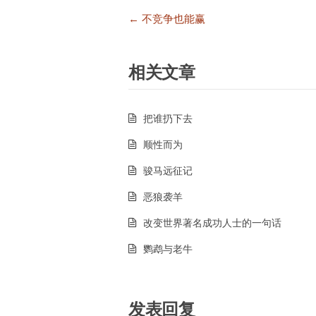
文
← 不竞争也能赢
章
导
航
相关文章
把谁扔下去
顺性而为
骏马远征记
恶狼袭羊
改变世界著名成功人士的一句话
鹦鹉与老牛
发表回复