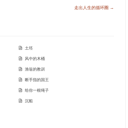
走出人生的循环圈 →
土坯
风中的木桶
渔翁的教训
断手指的国王
给你一根绳子
沉船