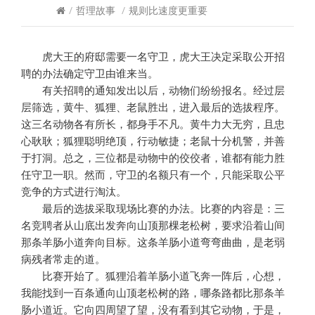
/
哲理故事
/
规则比速度更重要
虎大王的府邸需要一名守卫，虎大王决定采取公开招
聘的办法确定守卫由谁来当。
有关招聘的通知发出以后，动物们纷纷报名。经过层
层筛选，黄牛、狐狸、老鼠胜出，进入最后的选拔程序。
这三名动物各有所长，都身手不凡。黄牛力大无穷，且忠
心耿耿；狐狸聪明绝顶，行动敏捷；老鼠十分机警，并善
于打洞。总之，三位都是动物中的佼佼者，谁都有能力胜
任守卫一职。然而，守卫的名额只有一个，只能采取公平
竞争的方式进行淘汰。
最后的选拔采取现场比赛的办法。比赛的内容是：三
名竞聘者从山底出发奔向山顶那棵老松树，要求沿着山间
那条羊肠小道奔向目标。这条羊肠小道弯弯曲曲，是老弱
病残者常走的道。
比赛开始了。狐狸沿着羊肠小道飞奔一阵后，心想，
我能找到一百条通向山顶老松树的路，哪条路都比那条羊
肠小道近。它向四周望了望，没有看到其它动物，于是，