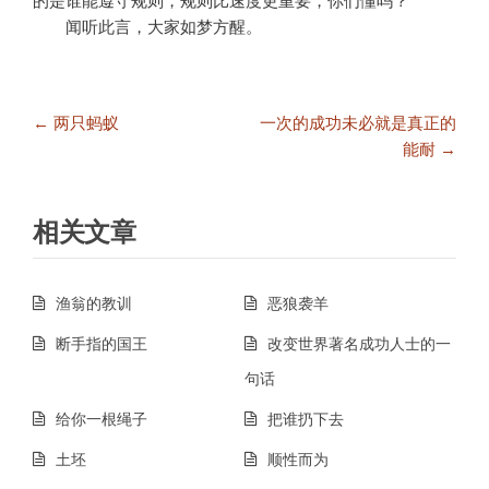
的是谁能遵守规则，规则比速度更重要，你们懂吗？
闻听此言，大家如梦方醒。
文
← 两只蚂蚁
一次的成功未必就是真正的
章
能耐 →
导
航
相关文章
渔翁的教训
恶狼袭羊
断手指的国王
改变世界著名成功人士的一
句话
给你一根绳子
把谁扔下去
土坯
顺性而为