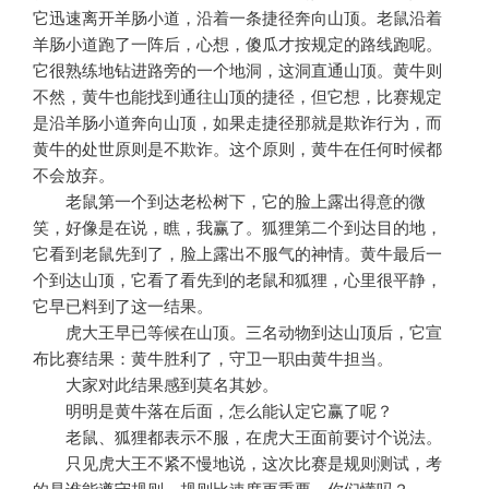
它迅速离开羊肠小道，沿着一条捷径奔向山顶。老鼠沿着
羊肠小道跑了一阵后，心想，傻瓜才按规定的路线跑呢。
它很熟练地钻进路旁的一个地洞，这洞直通山顶。黄牛则
不然，黄牛也能找到通往山顶的捷径，但它想，比赛规定
是沿羊肠小道奔向山顶，如果走捷径那就是欺诈行为，而
黄牛的处世原则是不欺诈。这个原则，黄牛在任何时候都
不会放弃。
老鼠第一个到达老松树下，它的脸上露出得意的微
笑，好像是在说，瞧，我赢了。狐狸第二个到达目的地，
它看到老鼠先到了，脸上露出不服气的神情。黄牛最后一
个到达山顶，它看了看先到的老鼠和狐狸，心里很平静，
它早已料到了这一结果。
虎大王早已等候在山顶。三名动物到达山顶后，它宣
布比赛结果：黄牛胜利了，守卫一职由黄牛担当。
大家对此结果感到莫名其妙。
明明是黄牛落在后面，怎么能认定它赢了呢？
老鼠、狐狸都表示不服，在虎大王面前要讨个说法。
只见虎大王不紧不慢地说，这次比赛是规则测试，考